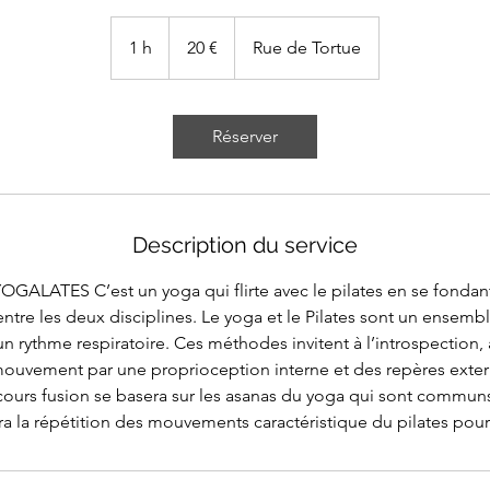
20
euros
1 h
1
20 €
Rue de Tortue
Réserver
Description du service
GALATES C’est un yoga qui flirte avec le pilates en se fondan
tre les deux disciplines. Le yoga et le Pilates sont un ense
un rythme respiratoire. Ces méthodes invitent à l’introspection,
mouvement par une proprioception interne et des repères exter
cours fusion se basera sur les asanas du yoga qui sont commun
sera la répétition des mouvements caractéristique du pilates pour 