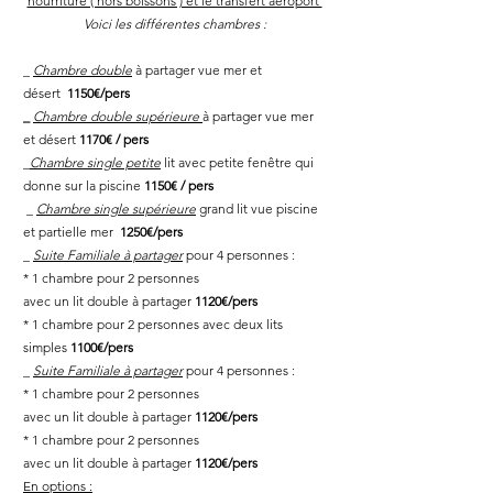
nourriture ( hors boissons ) et le transfert aéroport
Voici les différentes chambres :
_
Chambre double
à partager vue mer et
désert
1150
€/pers
_
Chambre double supérieure
à partager vue mer
et désert
1170€ / pers
_
Chambre single petite
lit avec petite fenêtre qui
donne sur la piscine
1150€ / pers
_
Chambre single supérieure
grand lit vue piscine
et partielle mer
1250
€/pers
_
Suite Familiale à partager
pour 4 personnes :
* 1 chambre pour 2 personnes
avec un lit double à partager
1120€/pers
* 1 chambre pour 2 personnes avec deux lits
simples
1100€/pers
_
Suite Familiale à partager
pour 4 personnes :
* 1 chambre pour 2 personnes
avec un lit double à partager
1120€/pers
* 1 chambre pour 2 personnes
avec un lit double à partager
1120€/pers
En options :