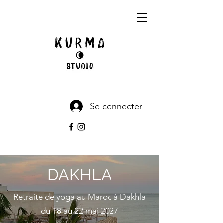
Se connecter
DAKHLA
Retraite de yoga au Maroc à Dakhla
du 18 au 22 mai 2027