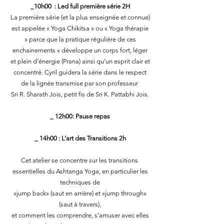
_10h00 : Led full première série 2H
La première série (et la plus enseignée et connue)
est appelée « Yoga Chikitsa » ou « Yoga thérapie
» parce que la pratique régulière de ces
enchainements « développe un corps fort, léger
et plein d’énergie (Prana) ainsi qu’un esprit clair et
concentré. Cyril guidera la série dans le respect
de la lignée transmise par son professeur
Sri R. Sharath Jois, petit fis de Sri K. Pattabhi Jois.
_ 12h00: Pause repas
_ 14h00 : L’art des Transitions 2h
Cet atelier se concentre sur les transitions
essentielles du Ashtanga Yoga, en particulier les
techniques de
«jump back» (saut en arrière) et «jump through»
(saut à travers),
et comment les comprendre, s’amuser avec elles