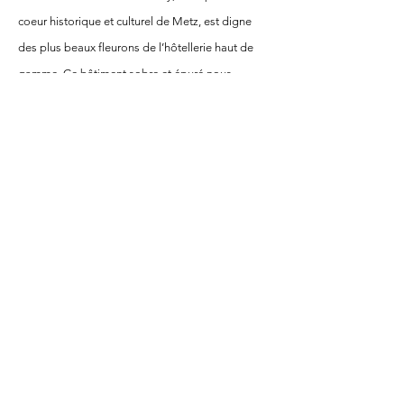
coeur historique et culturel de Metz, est digne
des plus beaux fleurons de l’hôtellerie haut de
gamme. Ce bâtiment sobre et épuré nous
accueillera pour la pratique du yoga dans ses
salles de réunions.
Le restaurant «la Réserve» nous proposera
une cuisine créative, savoureuse et végétarienne
en mettant à l’honneur les producteurs locaux et
de saison.
Le site de l'hôtel